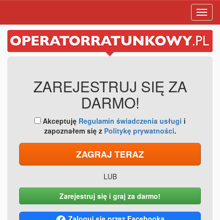
Toggl
navig
ZAREJESTRUJ SIĘ ZA
DARMO!
Akceptuję
Regulamin świadczenia usługi
i
zapoznałem się z
Politykę prywatności
.
ZAGRAJ TERAZ
LUB
Zarejestruj się i graj za darmo!
Zaloguj się przez Facebooka